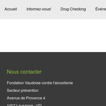
Accueil
Informez-vous!
Drug Checking
Événe
Nous contacter
Fondation Vaudoise contre l'alcoolisme
Secteur prévention
Avenue de Provence 4
1007 Lausanne - VD