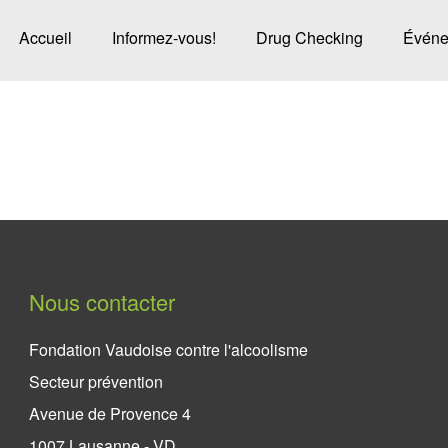
Accueil
Informez-vous!
Drug Checking
Événe
Nous contacter
Fondation Vaudoise contre l'alcoolisme
Secteur prévention
Avenue de Provence 4
1007 Lausanne - VD