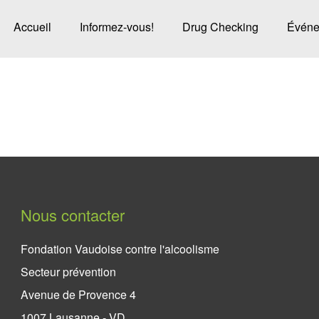
Accueil
Informez-vous!
Drug Checking
Événe
Nous contacter
Fondation Vaudoise contre l'alcoolisme
Secteur prévention
Avenue de Provence 4
1007 Lausanne - VD